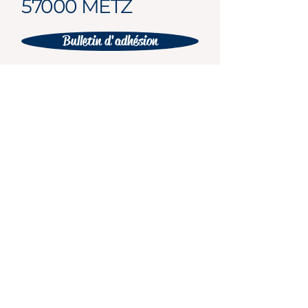
57000 METZ
Bulletin d'adhésion
Renseignements
complémentaires au
09 51
Bulletin d'adhésion nmérique
96 56
05
ANR Groupe Mosellan
8 rue Georges Ducrocq
57070 METZ
03 87 55 03 68
anr-57@orange.fr