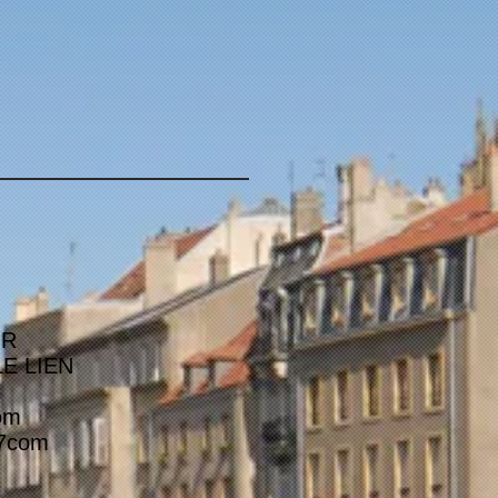
NR
 LE LIEN
com
57com