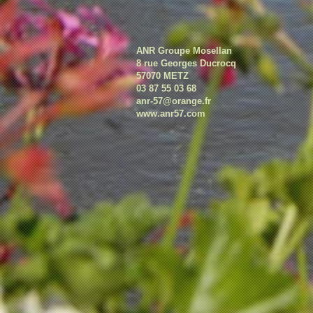
ANR Groupe Mosellan
8 rue Georges Ducrocq
57070 METZ
03 87 55 03 68
anr-57@orange.fr
www.
anr