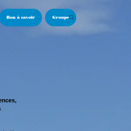
Bon à savoir
Groupe
ences,
s