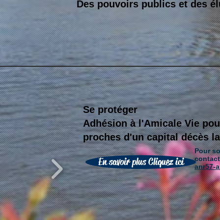
Des pouvoirs publics et des é
Se protéger
Adhésion à l'Amicale Vie pour
proches d'un capital décès l
Pour so
contac
En savoir plus Cliquez ici
anr57-