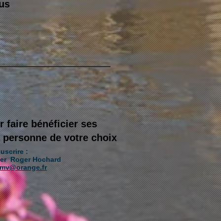
lus
 faire bénéficier ses
a personne de votre choix
uscrire :
ter Roger Hochard
amv@orange.fr