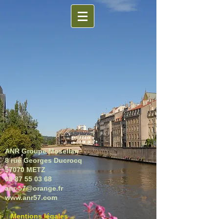
ANR Groupe Mosellan
8 rue Georges Ducrocq
57070 METZ
03 87 55 03 68
anr-57@orange.fr
www.
anr57.com
Mentions légales