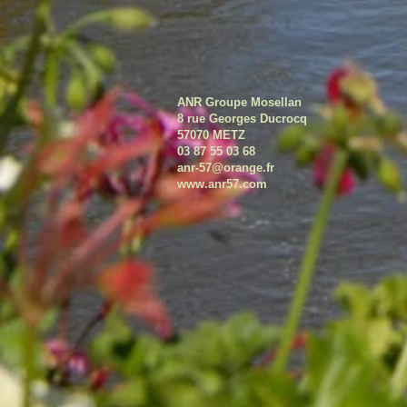
ANR Groupe Mosellan
8 rue Georges Ducrocq
57070 METZ
03 87 55 03 68
anr-57@orange.fr
www.
anr