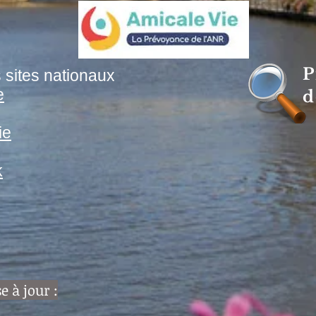
P
 sites nationaux
e
d
ie
k
e à jour :