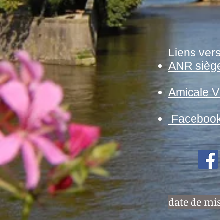
Liens vers
ANR sièg
Amicale V
Faceboo
date de mis